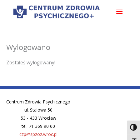
Przejdź
Główn
do
treści
menu
Wylogowano
Zostałeś wylogowany!
Centrum Zdrowia Psychicznego
ul. Stalowa 50
53 - 433 Wrocław
tel. 71 369 90 60
Toggl
czp@spzoz.wroc.pl