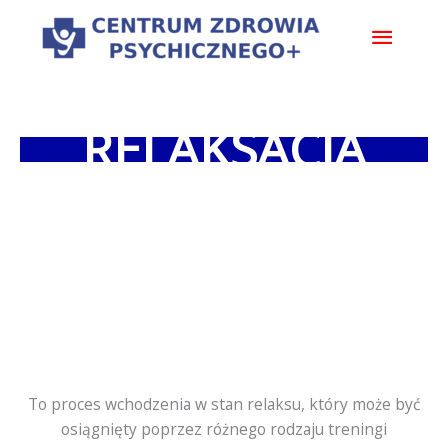
Przejdź
Główn
do
treści
menu
RELAKSACJA
To proces wchodzenia w stan relaksu, który może być
osiągnięty poprzez różnego rodzaju treningi