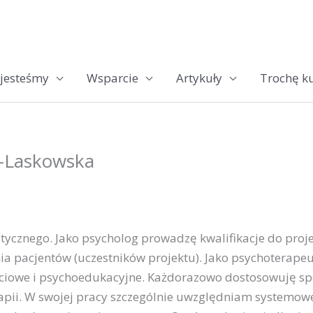
jesteśmy
Wsparcie
Artykuły
Trochę ku
a-Laskowska
cznego. Jako psycholog prowadzę kwalifikacje do projek
ia pacjentów (uczestników projektu). Jako psychoterap
ciowe i psychoedukacyjne. Każdorazowo dostosowuję spo
rapii. W swojej pracy szczególnie uwzględniam systemowe