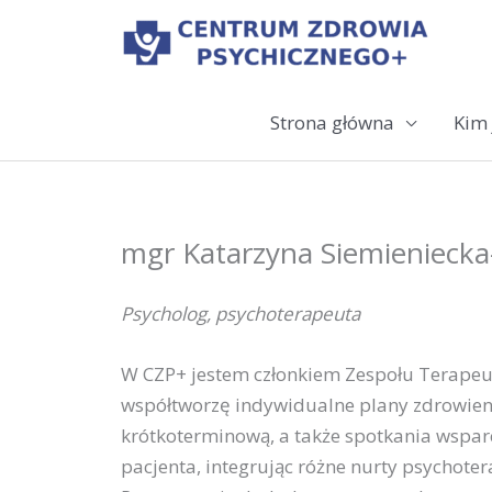
Przejdź
do
treści
Strona główna
Kim 
mgr Katarzyna Siemienieck
Psycholog, psychoterapeuta
W CZP+ jestem członkiem Zespołu Terapeuty
współtworzę indywidualne plany zdrowien
krótkoterminową, a także spotkania wspar
pacjenta, integrując różne nurty psychote