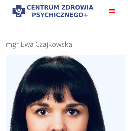
Przejdź
Główn
do
treści
menu
mgr Ewa Czajkowska